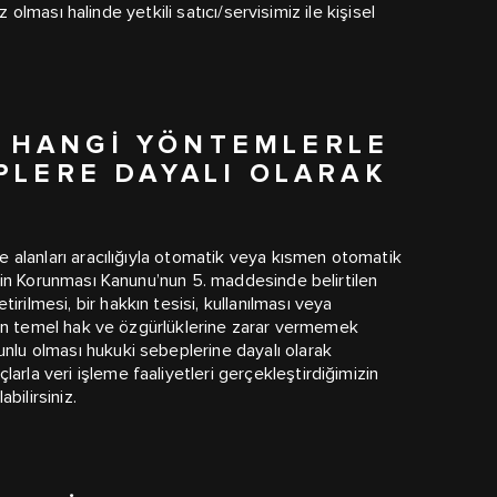
niz olması halinde yetkili satıcı/servisimiz ile kişisel
ZI HANGI YÖNTEMLERLE
PLERE DAYALI OLARAK
şme alanları aracılığıyla otomatik veya kısmen otomatik
lerin Korunması Kanunu’nun 5. maddesinde belirtilen
rilmesi, bir hakkın tesisi, kullanılması veya
işinin temel hak ve özgürlüklerine zarar vermemek
unlu olması hukuki sebeplerine dayalı olarak
arla veri işleme faaliyetleri gerçekleştirdiğimizin
bilirsiniz.