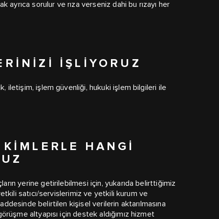
k ayrıca sorulur ve rıza verseniz dahi bu rızayı her
ERINIZI İŞLIYORUZ
iletişim, işlem güvenliği, hukuki işlem bilgileri ile
I KIMLERLE HANGI
RUZ
arın yerine getirilebilmesi için, yukarıda belirttiğimiz
yetkili satıcı/servislerimiz ve yetkili kurum ve
addesinde belirtilen kişisel verilerin aktarılmasına
i görüşme altyapısı için destek aldığımız hizmet