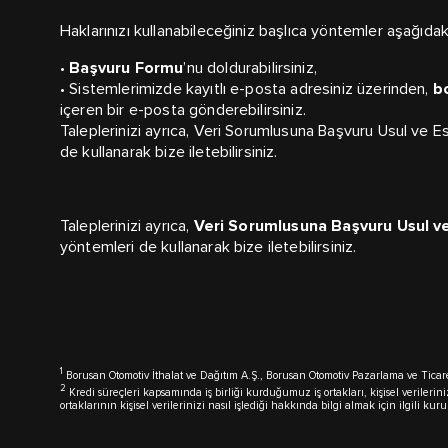
Haklarınızı kullanabileceğiniz başlıca yöntemler aşağıdaki
•
Başvuru Formu
’nu doldurabilirsiniz,
• Sistemlerimizde kayıtlı e-posta adresiniz üzerinden,
b
içeren bir e-posta gönderebilirsiniz.
Taleplerinizi ayrıca, Veri Sorumlusuna Başvuru Usul ve Es
de kullanarak bize iletebilirsiniz.
Taleplerinizi ayrıca,
Veri Sorumlusuna Başvuru Usul ve
yöntemleri de kullanarak bize iletebilirsiniz.
1
Borusan Otomotiv İthalat ve Dağıtım A.Ş., Borusan Otomotiv Pazarlama ve Ticaret 
2
Kredi süreçleri kapsamında iş birliği kurduğumuz iş ortakları, kişisel veriler
ortaklarının kişisel verilerinizi nasıl işlediği hakkında bilgi almak için ilgili kurul