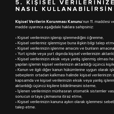
5. KIŞISEL VERILERINIZ
NASIL KULLANABILIRSIN
Kişisel Verilerin Korunması Kanunu
’nun 11. maddesi ve
madde uyarınca aşağıdaki haklara sahipsiniz:
• Kişisel verilerinizin işlenip işlenmediğini öğrenme,
• Kişisel verileriniz işlenmişse buna ilişkin bilgi talep etm
• Kişisel verilerinizin işlenme amacını ve bunların amacın
• Yurt içinde veya yurt dışında kişisel verilerinizin aktarıl
• Kişisel verilerinizin eksik veya yanlış işlenmiş olması
yapılan işlemin kişisel verilerinizin aktarıldığı üçüncü kişi
• Kanun ve ilgili diğer kanun hükümlerine uygun olarak i
sebeplerin ortadan kalkması halinde kişisel verilerinizin
kapsamda ve kişisel verilerinizin eksik veya yanlış işlenmi
aktarıldığı üçüncü kişilere bildirilmesini isteme,
• İşlenen verilerinizin münhasıran otomatik sistemler vası
sonucun ortaya çıkmasına itiraz etme,
• Kişisel verilerinizin kanuna aykırı olarak işlenmesi seb
talep etme.