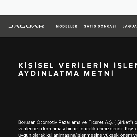
MODELLER
SATIŞ SONRASI
JAGUA
KİŞİSEL VERİLERİN İŞL
AYDINLATMA METNİ
Borusan Otomotiv Pazarlama ve Ticaret A.Ş. (“Şirket”) ol
verilerinizin korunması birincil önceliklerimizdendir. Kiş
uygun olarak kullanılmasına/işlenmesine yüksek önem ve