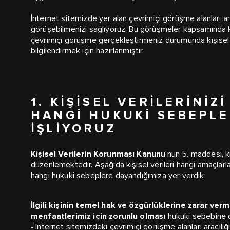
İnternet sitemizde yer alan çevrimiçi görüşme alanları ara
görüşebilmenizi sağlıyoruz. Bu görüşmeler kapsamında kişi
çevrimiçi görüşme gerçekleştirmeniz durumunda kişisel ve
bilgilendirmek için hazırlanmıştır.
1. KIŞISEL VERILERINI
HANGI HUKUKI SEBEPLE
İŞLIYORUZ
Kişisel Verilerin Korunması Kanunu
’nun 5. maddesi, k
düzenlemektedir. Aşağıda kişisel verileri hangi amaçla
hangi hukuki sebeplere dayandığımıza yer verdik:
İlgili kişinin temel hak ve özgürlüklerine zarar ve
menfaatlerimiz için zorunlu olması
hukuki sebebine d
• İnternet sitemizdeki çevrimiçi görüşme alanları aracılı