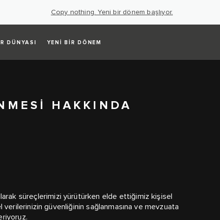
Copy nothing. Yeni bir dönem başlıyor.
R DÜNYASI
YENİ BİR DÖNEM
ENMESİ HAKKINDA
arak süreçlerimizi yürütürken elde ettiğimiz kişisel
isel verilerinizin güvenliğinin sağlanmasına ve mevzuata
riyoruz.