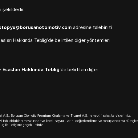
 şekildedir:
otopyu@borusanotomotiv.com
adresine talebinizi
asları Hakkında Tebliğ’de belirtilen diğer yöntemleri
 Esasları Hakkında Tebliğ
’de belirtilen diğer
A.Ş., Borusan Otomotiv Premium Kiralama ve Ticaret A.Ş. ile yetkili satıcı/servislerimiz.
inizi tabi oldukları mevzuatlar ve kredi başvurularını değerlendirme ve sonuçlandırma süreçl
uş ile iletişime geçebilirsiniz.