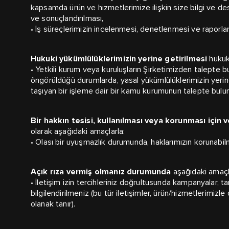
kapsamda ürün ve hizmetlerimize ilişkin size bilgi ve dest
ve sonuçlandırılması,
• İş süreçlerimizin incelenmesi, denetlenmesi ve raporla
Hukuki yükümlülüklerimizin yerine getirilmesi
hukuki
• Yetkili kurum veya kuruluşların Şirketimizden talepte 
öngörüldüğü durumlarda, yasal yükümlülüklerimizin yerine
taşıyan bir işleme dair bir kamu kurumunun talepte bulun
Bir hakkın tesisi, kullanılması veya korunması için 
olarak aşağıdaki amaçlarla:
• Olası bir uyuşmazlık durumunda, haklarımızın korunabilm
Açık rıza vermiş olmanız durumunda
aşağıdaki amaçl
• İletişim izin tercihleriniz doğrultusunda kampanyalar, tan
bilgilendirilmeniz (bu tür iletişimler, ürün/hizmetlerimizl
olanak tanır).