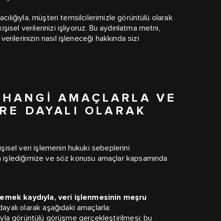
cılığıyla, müşteri temsilcilerimizle görüntülü olarak
sel verilerinizi işliyoruz. Bu aydınlatma metni,
rilerinizin nasıl işleneceği hakkında sizi
ZI HANGI AMAÇLARLA VE
RE DAYALI OLARAK
işisel veri işlemenin hukuki sebeplerini
rla işlediğimize ve söz konusu amaçlar kapsamında
rmemek kaydıyla, veri işlenmesinin meşru
ayalı olarak aşağıdaki amaçlarla:
ğıyla görüntülü görüşme gerçekleştirilmesi; bu