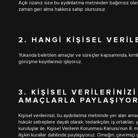
Açık rızanız size bu aydınlatma metninden bağımsız olara
zaman geri alma hakkına sahip olursunuz.
2. HANGI KIŞISEL VERIL
Yukarıda belirtilen amaçlar ve süreçler kapsamında, kimlik, 
görüşme kayıtlarınızı işliyoruz.
3. KIŞISEL VERILERINIZ
AMAÇLARLA PAYLAŞIYO
Kişisel verilerinizi, bu aydınlatma metninde yer alan amaçl
hukuki sebeplere dayalı olarak, tedarikçiler, iş ortakları, 
kuruluşlar ile, Kişisel Verilerin Korunması Kanunu’nun 8. m
ilişkin kurallar dahilinde paylaşıyoruz. Örneğin, çevrimiç