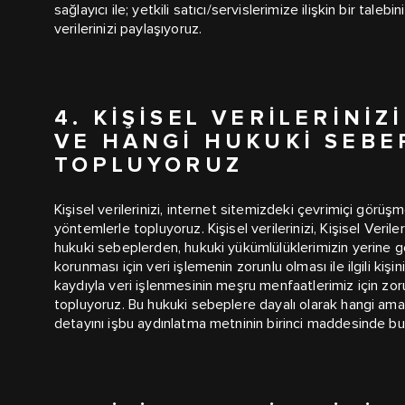
sağlayıcı ile; yetkili satıcı/servislerimize ilişkin bir talebi
verilerinizi paylaşıyoruz.
4. KIŞISEL VERILERINI
VE HANGI HUKUKI SEBE
TOPLUYORUZ
Kişisel verilerinizi, internet sitemizdeki çevrimiçi görü
yöntemlerle topluyoruz. Kişisel verilerinizi, Kişisel Veri
hukuki sebeplerden, hukuki yükümlülüklerimizin yerine geti
korunması için veri işlemenin zorunlu olması ile ilgili k
kaydıyla veri işlenmesinin meşru menfaatlerimiz için zor
topluyoruz. Bu hukuki sebeplere dayalı olarak hangi amaçl
detayını işbu aydınlatma metninin birinci maddesinde bula