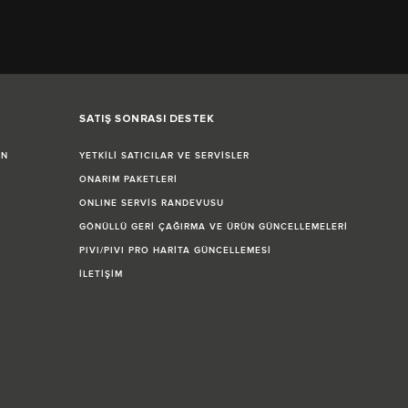
SATIŞ SONRASI DESTEK
İN
YETKİLİ SATICILAR VE SERVİSLER
ONARIM PAKETLERİ
ONLINE SERVİS RANDEVUSU
GÖNÜLLÜ GERİ ÇAĞIRMA VE ÜRÜN GÜNCELLEMELERİ
PIVI/PIVI PRO HARİTA GÜNCELLEMESİ
İLETİŞİM