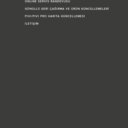
ONLINE SERVİS RANDEVUSU
GÖNÜLLÜ GERİ ÇAĞIRMA VE ÜRÜN GÜNCELLEMELERİ
PIVI/PIVI PRO HARİTA GÜNCELLEMESİ
İLETİŞİM