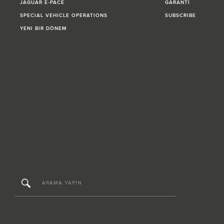
JAGUAR E‑PACE
GARANTİ
SPECIAL VEHICLE OPERATIONS
SUBSCRIBE
YENI BIR DÖNEM