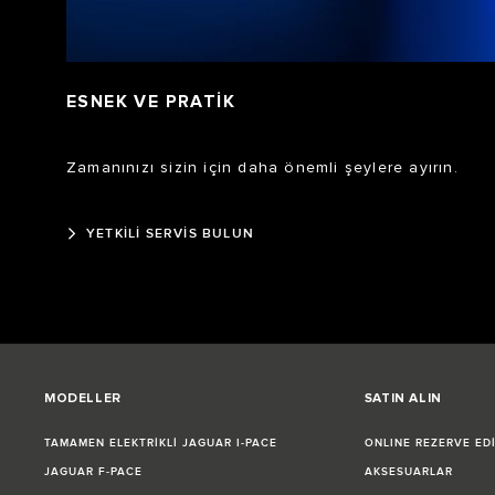
ESNEK VE PRATİK
Zamanınızı sizin için daha önemli şeylere ayırın.
YETKİLİ SERVİS BULUN
MODELLER
SATIN ALIN
TAMAMEN ELEKTRİKLİ JAGUAR I‑PACE
ONLINE REZERVE ED
JAGUAR F‑PACE
AKSESUARLAR