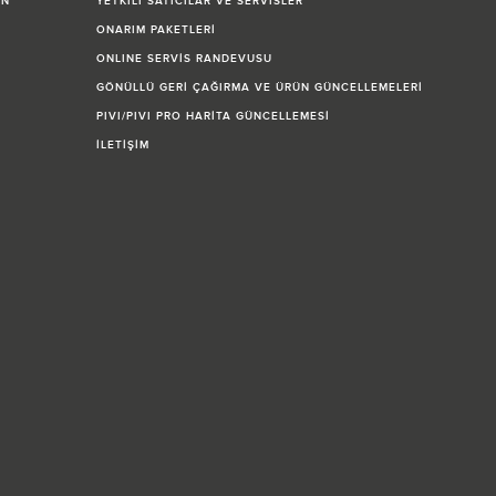
İN
YETKİLİ SATICILAR VE SERVİSLER
ONARIM PAKETLERİ
ONLINE SERVİS RANDEVUSU
GÖNÜLLÜ GERİ ÇAĞIRMA VE ÜRÜN GÜNCELLEMELERİ
PIVI/PIVI PRO HARİTA GÜNCELLEMESİ
İLETİŞİM