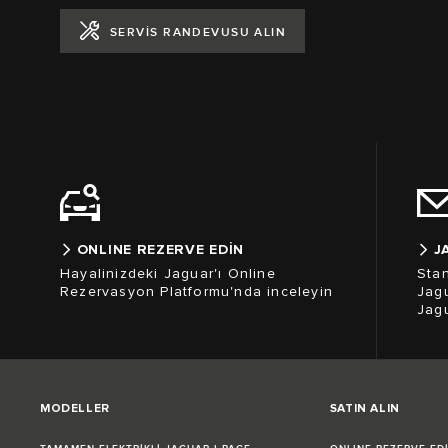
SERVİS RANDEVUSU ALIN
ONLINE REZERVE EDİN
J
Hayalinizdeki Jaguar'ı Online
Stan
Rezervasyon Platformu'nda inceleyin
Jagu
Jagu
MODELLER
SATIN ALIN