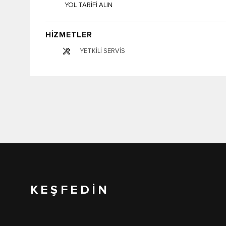
YOL TARİFİ ALIN
HİZMETLER
YETKİLİ SERVİS
KEŞFEDİN