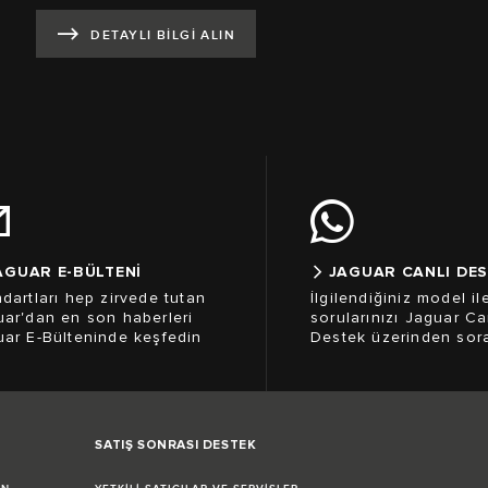
DETAYLI BİLGİ ALIN
AGUAR E-BÜLTENİ
JAGUAR CANLI DE
dartları hep zirvede tutan
İlgilendiğiniz model ile
ar'dan en son haberleri
sorularınızı Jaguar Ca
ar E-Bülteninde keşfedin
Destek üzerinden sorab
SATIŞ SONRASI DESTEK