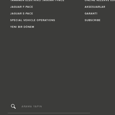
TAMAMEN ELEKTRİKLİ JAGUAR I‑PACE
ONLINE REZERVE ED
JAGUAR F‑PACE
AKSESUARLAR
JAGUAR E‑PACE
GARANTİ
SPECIAL VEHICLE OPERATIONS
SUBSCRIBE
YENI BIR DÖNEM