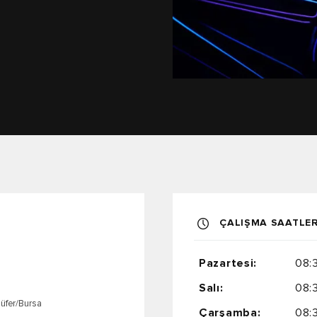
ÇALIŞMA SAATLER
Pazartesi:
08:
Salı:
08:
üfer/Bursa
Çarşamba:
08: