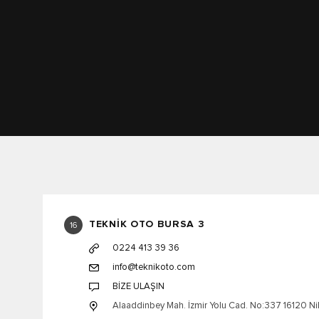
TEKNİK OTO BURSA 3
16
0224 413 39 36
info@teknikoto.com
BİZE ULAŞIN
Alaaddinbey Mah. İzmir Yolu Cad. No:337 16120 Nil