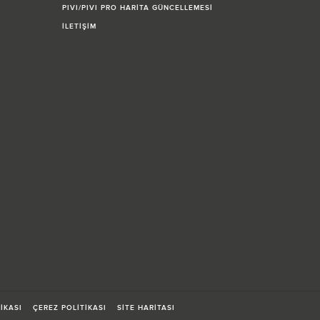
PIVI/PIVI PRO HARİTA GÜNCELLEMESİ
İLETİŞİM
TİKASI
ÇEREZ POLİTİKASI
SİTE HARİTASI