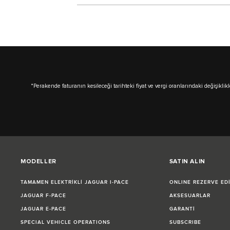
*Perakende faturanın kesileceği tarihteki fiyat ve vergi oranlarındaki değişiklikle
MODELLER
SATIN ALIN
TAMAMEN ELEKTRİKLİ JAGUAR I‑PACE
ONLINE REZERVE ED
JAGUAR F‑PACE
AKSESUARLAR
JAGUAR E‑PACE
GARANTİ
SPECIAL VEHICLE OPERATIONS
SUBSCRIBE