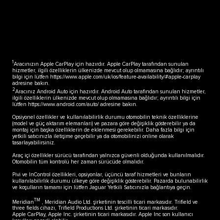
1
Aracınızın Apple CarPlay için hazırdır. Apple CarPlay tarafından sunulan
hizmetler, ilgili özelliklerin ülkenizde mevcut olup olmamasına bağlıdır; ayrıntılı
bilgi için lütfen
https://www.apple.com/uk/ios/feature-availability/#apple-carplay
adresine bakın.
2
Aracınız Android Auto için hazırdır. Android Auto tarafından sunulan hizmetler,
ilgili özelliklerin ülkenizde mevcut olup olmamasına bağlıdır; ayrıntılı bilgi için
lütfen
https://www.android.com/auto/
adresine bakın.
Opsiyonel özellikler ve kullanılabilirlik durumu otomobilin teknik özelliklerine
(model ve güç aktarım elemanları) ve pazara göre değişiklik gösterebilir ya da
montaj için başka özelliklerin de eklenmesi gerekebilir. Daha fazla bilgi için
yetkili satıcınızla iletişime geçebilir ya da otomobilinizi online olarak
tasarlayabilirsiniz.
Araç içi özellikler sürücü tarafından yalnızca güvenli olduğunda kullanılmalıdır.
Otomobilin tüm kontrolü her zaman sürücüde olmalıdır.
Pivi ve InControl özellikleri, opsiyonlar, üçüncü taraf hizmetleri ve bunların
kullanılabilirlik durumu ülkeye göre değişiklik gösterebilir. Pazarda bulunabilirlik
ve koşulların tamamı için lütfen Jaguar Yetkili Satıcınızla bağlantıya geçin.
TM
Meridian
, Meridian Audio Ltd. şirketinin tescilli ticari markasıdır. Trifield ve
three fields cihazı, Trifield Productions Ltd. şirketinin ticari markasıdır.
Apple CarPlay, Apple Inc. şirketinin ticari markasıdır. Apple Inc son kullanıcı