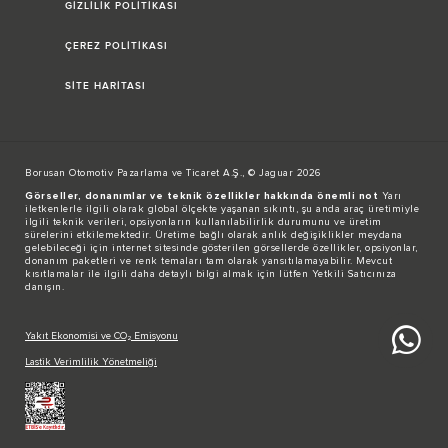
GİZLİLİK POLİTİKASI
ÇEREZ POLİTİKASI
SİTE HARİTASI
Borusan Otomotiv Pazarlama ve Ticaret A.Ş., © Jaguar 2026
Görseller, donanımlar ve teknik özellikler hakkında önemli not
Yarı
iletkenlerle ilgili olarak global ölçekte yaşanan sıkıntı, şu anda araç üretimiyle
ilgili teknik verileri, opsiyonların kullanılabilirlik durumunu ve üretim
sürelerini etkilemektedir. Üretime bağlı olarak anlık değişiklikler meydana
gelebileceği için internet sitesinde gösterilen görsellerde özellikler, opsiyonlar,
donanım paketleri ve renk temaları tam olarak yansıtılamayabilir. Mevcut
kısıtlamalar ile ilgili daha detaylı bilgi almak için lütfen Yetkili Satıcınıza
danışın.
Yakıt Ekonomisi ve CO₂ Emisyonu
Lastik Verimlilik Yönetmeliği