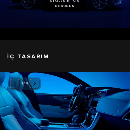
ETKİLEŞİM İÇİN
DOKUNUN
İÇ TASARIM
1
/
4