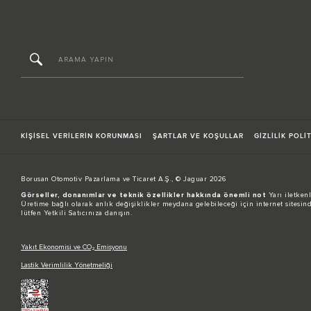
KİŞİSEL VERİLERİN KORUNMASI
ŞARTLAR VE KOŞULLAR
GİZLİLİK POLİ
Borusan Otomotiv Pazarlama ve Ticaret A.Ş., © Jaguar 2026
Görseller, donanımlar ve teknik özellikler hakkında önemli not
Yarı iletkenl
Üretime bağlı olarak anlık değişiklikler meydana gelebileceği için internet sitesinde
lütfen Yetkili Satıcınıza danışın.
Yakıt Ekonomisi ve CO₂ Emisyonu
Lastik Verimlilik Yönetmeliği