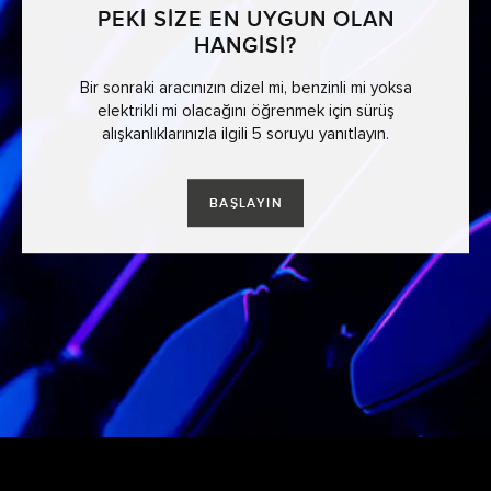
PEKİ SİZE EN UYGUN OLAN
HANGİSİ?
Bir sonraki aracınızın dizel mi, benzinli mi yoksa
elektrikli mi olacağını öğrenmek için sürüş
alışkanlıklarınızla ilgili 5 soruyu yanıtlayın.
BAŞLAYIN