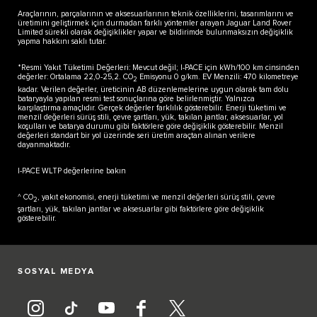
Araçlarının, parçalarının ve aksesuarlarının teknik özelliklerini, tasarımlarını ve
üretimini geliştirmek için durmadan farklı yöntemler arayan Jaguar Land Rover
Limited sürekli olarak değişiklikler yapar ve bildirimde bulunmaksızın değişiklik
yapma hakkını saklı tutar.
*Resmi Yakıt Tüketimi Değerleri: Mevcut değil; I-PACE için kWh/100 km cinsinden
değerler: Ortalama 22,0-25,2. CO
Emisyonu 0 g/km. EV Menzili: 470 kilometreye
2
kadar. Verilen değerler, üreticinin AB düzenlemelerine uygun olarak tam dolu
bataryayla yapılan resmi test sonuçlarına göre belirlenmiştir. Yalnızca
karşılaştırma amaçlıdır. Gerçek değerler farklılık gösterebilir. Enerji tüketimi ve
menzil değerleri sürüş stili, çevre şartları, yük, takılan jantlar, aksesuarlar, yol
koşulları ve batarya durumu gibi faktörlere göre değişiklik gösterebilir. Menzil
değerleri standart bir yol üzerinde seri üretim araçtan alınan verilere
dayanmaktadır.
I-PACE WLTP değerlerine bakın
^ CO
, yakıt ekonomisi, enerji tüketimi ve menzil değerleri sürüş stili, çevre
2
şartları, yük, takılan jantlar ve aksesuarlar gibi faktörlere göre değişiklik
gösterebilir.
SOSYAL MEDYA