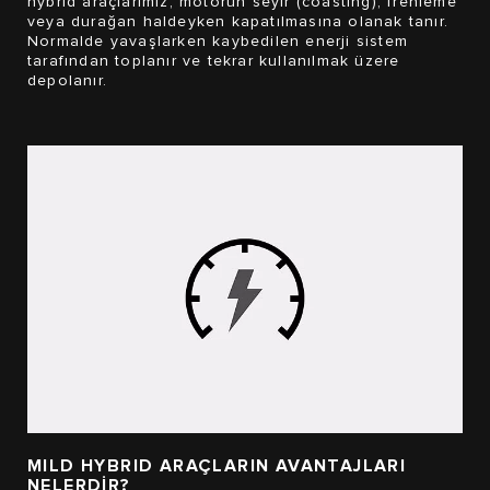
hybrid araçlarımız, motorun seyir (coasting), frenleme
veya durağan haldeyken kapatılmasına olanak tanır.
Normalde yavaşlarken kaybedilen enerji sistem
tarafından toplanır ve tekrar kullanılmak üzere
depolanır.
MILD HYBRID ARAÇLARIN AVANTAJLARI
NELERDİR?