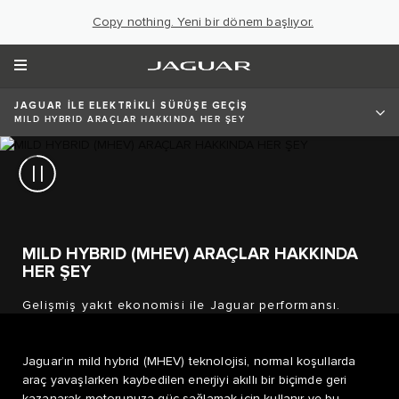
Copy nothing. Yeni bir dönem başlıyor.
JAGUAR İLE ELEKTRİKLİ SÜRÜŞE GEÇİŞ
MILD HYBRID ARAÇLAR HAKKINDA HER ŞEY
MILD HYBRID (MHEV) ARAÇLAR HAKKINDA
HER ŞEY
Gelişmiş yakıt ekonomisi ile Jaguar performansı.
Jaguar’ın mild hybrid (MHEV) teknolojisi, normal koşullarda
araç yavaşlarken kaybedilen enerjiyi akıllı bir biçimde geri
kazanarak motorunuza güç sağlamak için kullanır ve bu