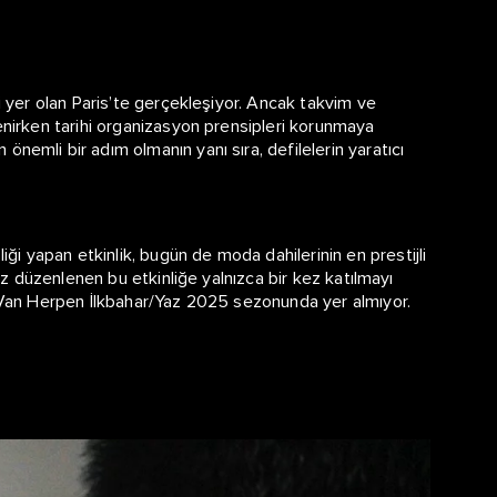
ği yer olan Paris’te gerçekleşiyor. Ancak takvim ve
lenirken tarihi organizasyon prensipleri korunmaya
nemli bir adım olmanın yanı sıra, defilelerin yaratıcı
i yapan etkinlik, bugün de moda dahilerinin en prestijli
kez düzenlenen bu etkinliğe yalnızca bir kez katılmayı
is Van Herpen İlkbahar/Yaz 2025 sezonunda yer almıyor.