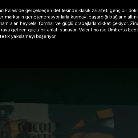
nd Palais’de gerçekleşen defilesinde klasik zarafeti genç bir dok
ler markanın genç jenerasyonlarla kurmayı başardığı bağların altın
alan heykelsi formlar ve güçlü drapajlarla dikkat çekiyor. Zinci
r araya getiren güçlü bir anlatı sunuyor. Valentino ise Umberto Eco
stetik yakalamayı başarıyor.