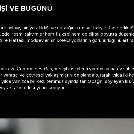
İŞİ VE BUGÜNÜ
anlayışının yaratıldığı ve ustalığının en saf haliyle ifade edildi
nümüzde, resmi takvimler hem fiziksel hem de dijital boyutta düzen
e Haftası, modaevlerinin koleksiyonlarının görünürlüğünü artıran ö
oto ve Comme des Garçons gibi isimlerin yaratımlarına ev sahipliğ
r yaratıcı ve çevresel yaklaşımlarını ön planda tutarak, yılda iki 
nı yılda yalnızca bir kez, temmuz ayında tanıtacağını söyleyen Ir
riyse takvimdeki yerini koruyor.