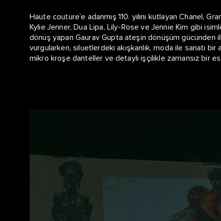
Haute couture’e adanmış 110. yılını kutlayan Chanel, Gra
Kylie Jenner, Dua Lipa, Lily-Rose ve Jennie Kim gibi isim
dönüş yapan Gaurav Gupta ateşin dönüşüm gücünden ilham 
vurgularken, siluetlerdeki akışkanlık, moda ile sanatı bi
mikro kroşe danteller ve detaylı işçilikle zamansız bir e