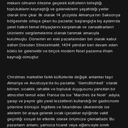
mekanı olmanın ötesine geçerek kültürlerin birleştiği,
toplulukların kaynaştığı ve geleneklerin yaşatıldığı yerler
olarak öne çıkar. İlk olarak 14. yüzyılda Almanya’nın Saksonya
bölgesinde ortaya çıkan bu pazarlar, başlangıçta kış aylarında
yerel halkın temel ihtiyaçlarını karşılamak ve zanaatkarların
ürünlerini sergilemelerine olanak tanımak amacıyla
kurulmuştu. Dönemin en eski pazarlarından biri olarak kabul
edilen Dresden Striezelmarkt, 1434 yılından beri devam eden
köklü bir gelenektir ve birçok modern Noel pazarına ilham
kaynağı olmuştur.
Christmas marketler farklı kültürlerde değişik anlamlar taşır.
Almanya ve Avusturya’da bu pazarlar, “Gemütlichkeit” olarak
bilinen, sıcaklık, rahatlık ve topluluk duygusunu yansıtan bir
atmosferi temsil eder. Fransa’da ise “Marchés de Noël” adıyla,
şarap ve peynir gibi yerel lezzetlerin kutlandığı bir gastronomi
şölenine dönüşür. İngiltere ve İskandinav ülkelerinde ise
ailelerin bir araya gelerek sıcak içecekler eşliğinde vakit
geçirdiği sosyal bir etkinlik olarak önümüze çıkmaktadır. Bu
pazarların anlamı, yalnızca ticaret veya eğlenceyle sınırlı