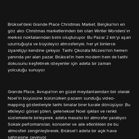
Brüksel'deki Grande Place Christmas Market, Belçika'nın en
göz alıcı Christmas marketlerinden biri olan Winter Wonders'ın
merkez noktalarından birini oluşturuyor. Bu Pazar 2 km'yi aşan
uzunluğuyla ve büyüleyici atmosferiyle, her yıl binlerce
ziyaretçiyi kendine çekiyor. Tarihi Çikolata Müzesi'nin hemen
yanında yer alan pazar, Brüksel'in hem modern hem de tarihi
dokusunu keşfetmek isteyenler için adeta bir zaman
yolculuğu sunuyor.
Grande Place, Avrupa'nın en güzel meydanlarından biri olarak
Noel'in büyüsüne bürünürken pazarın sunduğu video-
mapping gösterileriyle tarihi binalar birer tuvale dönüşüyor. Bu
etkileyici görsel şölen, geleneksel Noel ışıkları ve renkli
süslemelerle birleşerek, adeta masalsı bir atmosfer yaratıyor.
Sokak performansları, konserler ve aile etkinlikleri de bu
atmosferi zenginleştirerek, Brüksel'i adeta bir açık hava
sahnesine çeviriyor.