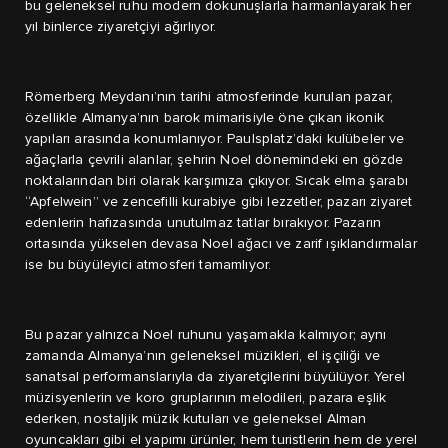
bu geleneksel ruhu modern dokunuşlarla harmanlayarak her
yıl binlerce ziyaretçiyi ağırlıyor.
Römerberg Meydanı’nın tarihi atmosferinde kurulan pazar,
özellikle Almanya’nın barok mimarisiyle öne çıkan ikonik
yapıları arasında konumlanıyor. Paulsplatz’daki kulübeler ve
ağaçlarla çevrili alanlar, şehrin Noel dönemindeki en gözde
noktalarından biri olarak karşımıza çıkıyor. Sıcak elma şarabı
“Apfelwein” ve zencefilli kurabiye gibi lezzetler, pazarı ziyaret
edenlerin hafızasında unutulmaz tatlar bırakıyor. Pazarın
ortasında yükselen devasa Noel ağacı ve zarif ışıklandırmalar
ise bu büyüleyici atmosferi tamamlıyor.
Bu pazar yalnızca Noel ruhunu yaşamakla kalmıyor; aynı
zamanda Almanya’nın geleneksel müzikleri, el işçiliği ve
sanatsal performanslarıyla da ziyaretçilerini büyülüyor. Yerel
müzisyenlerin ve koro gruplarının melodileri, pazara eşlik
ederken, nostaljik müzik kutuları ve geleneksel Alman
oyuncakları gibi el yapımı ürünler, hem turistlerin hem de yerel