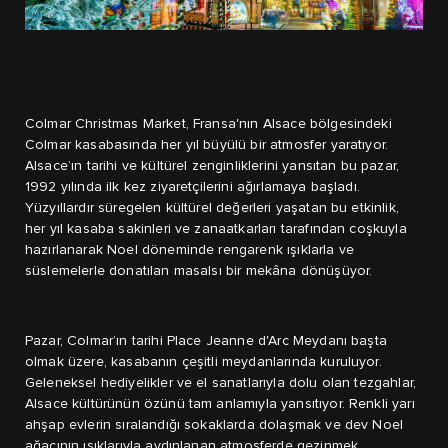
Colmar Christmas Market, Fransa'nın Alsace bölgesindeki
Colmar kasabasında her yıl büyülü bir atmosfer yaratıyor.
Alsace’ın tarihi ve kültürel zenginliklerini yansıtan bu pazar,
1992 yılında ilk kez ziyaretçilerini ağırlamaya başladı.
Yüzyıllardır süregelen kültürel değerleri yaşatan bu etkinlik,
her yıl kasaba sakinleri ve zanaatkarları tarafından coşkuyla
hazırlanarak Noel döneminde rengarenk ışıklarla ve
süslemelerle donatılan masalsı bir mekâna dönüşüyor.
Pazar, Colmar’ın tarihi Place Jeanne d'Arc Meydanı başta
olmak üzere, kasabanın çeşitli meydanlarında kuruluyor.
Geleneksel hediyelikler ve el sanatlarıyla dolu olan tezgahlar,
Alsace kültürünün özünü tam anlamıyla yansıtıyor. Renkli yarı
ahşap evlerin sıralandığı sokaklarda dolaşmak ve dev Noel
ağacının ışıklarıyla aydınlanan atmosferde gezinmek,