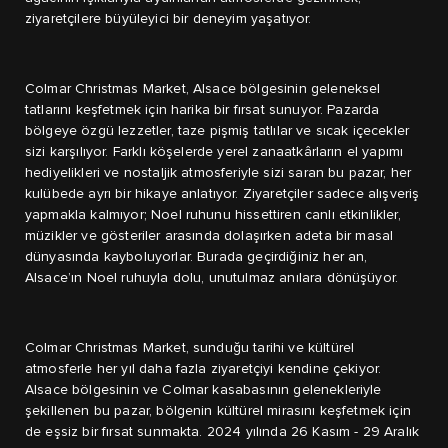
ziyaretçilere büyüleyici bir deneyim yaşatıyor.
Colmar Christmas Market, Alsace bölgesinin geleneksel
tatlarını keşfetmek için harika bir fırsat sunuyor. Pazarda
bölgeye özgü lezzetler, taze pişmiş tatlılar ve sıcak içecekler
sizi karşılıyor. Farklı köşelerde yerel zanaatkârların el yapımı
hediyelikleri ve nostaljik atmosferiyle sizi saran bu pazar, her
kulübede ayrı bir hikaye anlatıyor. Ziyaretçiler sadece alışveriş
yapmakla kalmıyor; Noel ruhunu hissettiren canlı etkinlikler,
müzikler ve gösteriler arasında dolaşırken adeta bir masal
dünyasında kayboluyorlar. Burada geçirdiğiniz her an,
Alsace’ın Noel ruhuyla dolu, unutulmaz anılara dönüşüyor.
Colmar Christmas Market, sunduğu tarihi ve kültürel
atmosferle her yıl daha fazla ziyaretçiyi kendine çekiyor.
Alsace bölgesinin ve Colmar kasabasının gelenekleriyle
şekillenen bu pazar, bölgenin kültürel mirasını keşfetmek için
de eşsiz bir fırsat sunmakta. 2024 yılında 26 Kasım - 29 Aralık