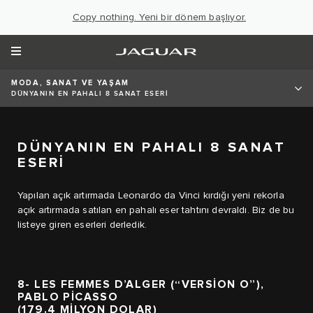
Copy nothing. Yeni bir dönem başlıyor.
MODA, SANAT VE YAŞAM
DÜNYANIN EN PAHALI 8 SANAT ESERİ
DÜNYANIN EN PAHALI 8 SANAT
ESERİ
Yapılan açık artırmada Leonardo da Vinci kırdığı yeni rekorla
açık artırmada satılan en pahalı eser tahtını devraldı. Biz de bu
listeye giren eserleri derledik.
8- LES FEMMES D’ALGER (“VERSION O”),
PABLO PICASSO
(179.4 MİLYON DOLAR)