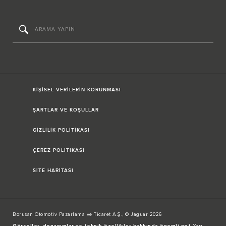
KİŞİSEL VERİLERİN KORUNMASI
ŞARTLAR VE KOŞULLAR
GİZLİLİK POLİTİKASI
ÇEREZ POLİTİKASI
SİTE HARİTASI
Borusan Otomotiv Pazarlama ve Ticaret A.Ş., © Jaguar 2026
Görseller, donanımlar ve teknik özellikler hakkında önemli not
Yarı