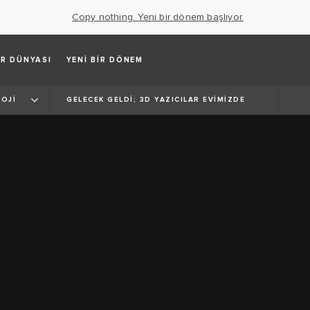
Copy nothing. Yeni bir dönem başlıyor.
R DÜNYASI
YENİ BİR DÖNEM
OJİ
GELECEK GELDİ; 3D YAZICILAR EVİMİZDE