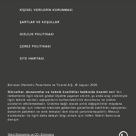
KİŞİSEL VERİLERİN KORUNMASI
ŞARTLAR VE KOŞULLAR
GİZLİLİK POLİTİKASI
ÇEREZ POLİTİKASI
SİTE HARİTASI
Borusan Otomotiv Pazarlama ve Ticaret A.Ş., © Jaguar 2026
Görseller, donanımlar ve teknik özellikler hakkında önemli not
Yarı
iletkenlerle ilgili olarak global ölçekte yaşanan sıkıntı, şu anda araç üretimiyle
ilgili teknik verileri, opsiyonların kullanılabilirlik durumunu ve üretim
sürelerini etkilemektedir. Üretime bağlı olarak anlık değişiklikler meydana
gelebileceği için internet sitesinde gösterilen görsellerde özellikler, opsiyonlar,
donanım paketleri ve renk temaları tam olarak yansıtılamayabilir. Mevcut
kısıtlamalar ile ilgili daha detaylı bilgi almak için lütfen Yetkili Satıcınıza
danışın.
Yakıt Ekonomisi ve CO₂ Emisyonu