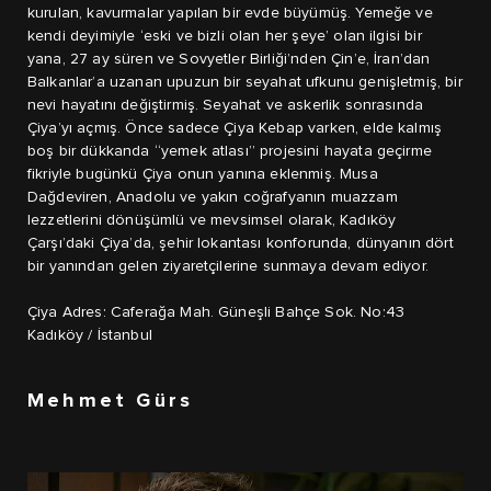
kurulan, kavurmalar yapılan bir evde büyümüş. Yemeğe ve
kendi deyimiyle ‘eski ve bizli olan her şeye’ olan ilgisi bir
yana, 27 ay süren ve Sovyetler Birliği’nden Çin’e, İran’dan
Balkanlar’a uzanan upuzun bir seyahat ufkunu genişletmiş, bir
nevi hayatını değiştirmiş. Seyahat ve askerlik sonrasında
Çiya’yı açmış. Önce sadece Çiya Kebap varken, elde kalmış
boş bir dükkanda “yemek atlası” projesini hayata geçirme
fikriyle bugünkü Çiya onun yanına eklenmiş. Musa
Dağdeviren, Anadolu ve yakın coğrafyanın muazzam
lezzetlerini dönüşümlü ve mevsimsel olarak, Kadıköy
Çarşı’daki Çiya’da, şehir lokantası konforunda, dünyanın dört
bir yanından gelen ziyaretçilerine sunmaya devam ediyor.
Çiya Adres: Caferağa Mah. Güneşli Bahçe Sok. No:43
Kadıköy / İstanbul
Mehmet Gürs