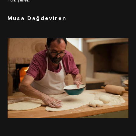
Türk şefler…
Musa Dağdeviren