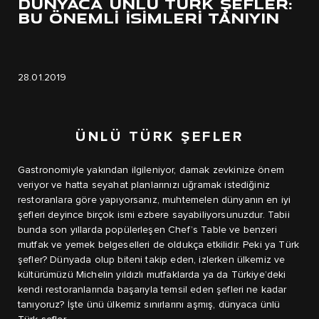
DÜNYACA ÜNLÜ TÜRK ŞEFLER:
BU ÖNEMLİ İSİMLERİ TANIYIN
28.01.2019
ÜNLÜ TÜRK ŞEFLER
Gastronomiyle yakından ilgileniyor, damak zevkinize önem
veriyor ve hatta seyahat planlarınızı uğramak istediğiniz
restoranlara göre yapıyorsanız, muhtemelen dünyanın en iyi
şefleri deyince birçok ismi ezbere sayabiliyorsunuzdur. Tabii
bunda son yıllarda popülerleşen Chef’s Table ve benzeri
mutfak ve yemek belgeselleri de oldukça etkilidir. Peki ya Türk
şefler? Dünyada olup biteni takip eden, izlerken ülkemiz ve
kültürümüzü Michelin yıldızlı mutfaklarda ya da Türkiye’deki
kendi restoranlarında başarıyla temsil eden şefleri ne kadar
tanıyoruz? İşte ünü ülkemiz sınırlarını aşmış, dünyaca ünlü