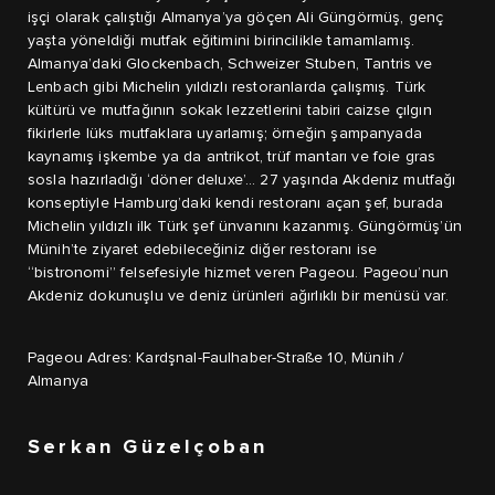
işçi olarak çalıştığı Almanya’ya göçen Ali Güngörmüş, genç
yaşta yöneldiği mutfak eğitimini birincilikle tamamlamış.
Almanya’daki Glockenbach, Schweizer Stuben, Tantris ve
Lenbach gibi Michelin yıldızlı restoranlarda çalışmış. Türk
kültürü ve mutfağının sokak lezzetlerini tabiri caizse çılgın
fikirlerle lüks mutfaklara uyarlamış; örneğin şampanyada
kaynamış işkembe ya da antrikot, trüf mantarı ve foie gras
sosla hazırladığı ‘döner deluxe’… 27 yaşında Akdeniz mutfağı
konseptiyle Hamburg’daki kendi restoranı açan şef, burada
Michelin yıldızlı ilk Türk şef ünvanını kazanmış. Güngörmüş’ün
Münih’te ziyaret edebileceğiniz diğer restoranı ise
“bistronomi” felsefesiyle hizmet veren Pageou. Pageou’nun
Akdeniz dokunuşlu ve deniz ürünleri ağırlıklı bir menüsü var.
Pageou Adres: Kardşnal-Faulhaber-Straße 10, Münih /
Almanya
Serkan Güzelçoban