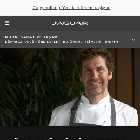
Copy nothing. Yeni bir dönem başlıyor.
MODA, SANAT VE YAŞAM
DÜNYACA ÜNLÜ TÜRK ŞEFLER: BU ÖNEMLİ İSİMLERİ TANIYIN