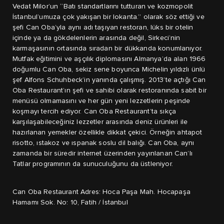
Vedat Milor’un “Batı standartlarını tutturan ve kozmopolit
İstanbul’umuza çok yakışan bir lokanta.” olarak söz ettiği ve
şefi Can Oba’yla aynı adı taşıyan restoran, lüks bir otelin
içinde ya da gökdelenlerin arasında değil, Sirkeci’nin
karmaşasının ortasında sıradan bir dükkanda konumlanıyor.
Mutfak eğitimini ve aşçılık diplomasını Almanya’da alan 1966
doğumlu Can Oba, sekiz sene boyunca Michelin yıldızlı ünlü
şef Alfons Schuhbeck’in yanında çalışmış. 2013’te açtığı Can
Oba Restaurant’ın şefi ve sahibi olarak restoranında sabit bir
menüsü olmamasını ve her gün yeni lezzetlerin peşinde
koşmayı tercih ediyor. Can Oba Restaurant’ta sıkça
karşılaşabileceğiniz lezzetler arasında deniz ürünleri ile
hazırlanan yemekler özellikle dikkat çekici. Örneğin ahtapot
risotto, ıstakoz ve ıspanak soslu dil balığı. Can Oba, aynı
zamanda bir süredir internet üzerinden yayınlanan Can’lı
Tatlar programının da sunuculuğunu da üstleniyor.
Can Oba Restaurant Adres: Hoca Paşa Mah. Hocapaşa
Hamamı Sok. No: 10, Fatih / İstanbul