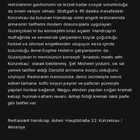
restoranının gastronomi ve lezzet kadar sosyal sorumluluğa
da önem veriyor olması. Stuttgart’a 45 dakika mesafedeki
Künzelsau’da bulunan Handicap isimli engelli restoranında
annesinin tariflerini modern dokunuşlarla uygulayan
Güzelçoban’ın bu konseptini biraz açalım: Handicap’ın
mutfağında ve servisinde çalışanların büyük çoğunluğu
fiziksel ve zihinsel engellilerden oluşuyor, keza içinde
bulunduğu Anne-Sophie Hotel’in çalışlanlarının da…
Güzelçoban’ın menüsünün konsepti “Anadolu meets with
Künzelsau” olarak belirlenmiş. Şef, Michelin yıldızını, sık sık
yemek tarifleri aldığı Denizlili annesine borçlu olduğunu
söylüyor. Restoranın menüsünde, deniz ürünleriyle servis
edilen tarhana, küflü koyun peyniri ve patlıcan püresiyle
yapılan hünkar beğendi, Wagyu etinden yapılan soğan kremalı
kebap, hurmalı-safranlı revani, Antep fıstığı kremalı rakılı parfe
gibi tarifler var.
Restaurant handicap. Adres: Hauptstraße 22, Künzelsau /
Almanya