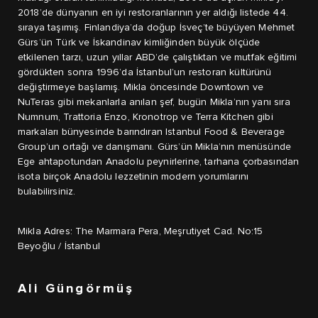
2018’de dünyanın en iyi restoranlarının yer aldığı listede 44.
sıraya taşımış. Finlandiya’da doğup İsveç’te büyüyen Mehmet
Gürs’ün Türk ve İskandinav kimliğinden büyük ölçüde
etkilenen tarzı, uzun yıllar ABD’de çalıştıktan ve mutfak eğitimi
gördükten sonra 1996’da İstanbul’un restoran kültürünü
değiştirmeye başlamış. Mikla öncesinde Downtown ve
NuTeras gibi mekanlarla anılan şef, bugün Mikla’nın yanı sıra
Numnum, Trattoria Enzo, Kronotrop ve Terra Kitchen gibi
markaları bünyesinde barındıran Istanbul Food & Beverage
Group’un ortağı ve danışmanı. Gürs’ün Mikla’nın menüsünde
Ege ahtapotundan Anadolu peynirlerine, tarhana çorbasından
isota birçok Anadolu lezzetinin modern yorumlarını
bulabilirsiniz.
Mikla Adres: The Marmara Pera, Meşrutiyet Cad. No:15
Beyoğlu / İstanbul
Ali Güngörmüş