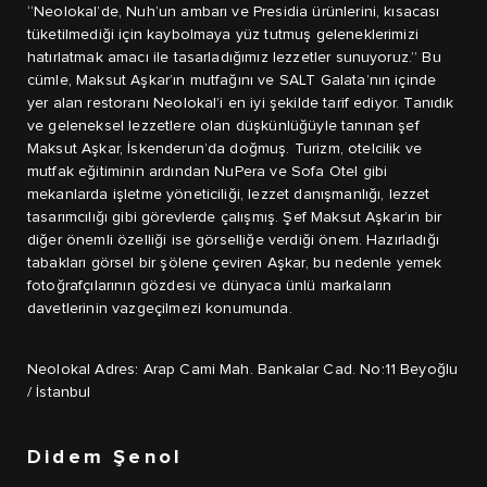
“Neolokal’de, Nuh’un ambarı ve Presidia ürünlerini, kısacası
tüketilmediği için kaybolmaya yüz tutmuş geleneklerimizi
hatırlatmak amacı ile tasarladığımız lezzetler sunuyoruz.” Bu
cümle, Maksut Aşkar’ın mutfağını ve SALT Galata’nın içinde
yer alan restoranı Neolokal’i en iyi şekilde tarif ediyor. Tanıdık
ve geleneksel lezzetlere olan düşkünlüğüyle tanınan şef
Maksut Aşkar, İskenderun’da doğmuş. Turizm, otelcilik ve
mutfak eğitiminin ardından NuPera ve Sofa Otel gibi
mekanlarda işletme yöneticiliği, lezzet danışmanlığı, lezzet
tasarımcılığı gibi görevlerde çalışmış. Şef Maksut Aşkar’ın bir
diğer önemli özelliği ise görselliğe verdiği önem. Hazırladığı
tabakları görsel bir şölene çeviren Aşkar, bu nedenle yemek
fotoğrafçılarının gözdesi ve dünyaca ünlü markaların
davetlerinin vazgeçilmezi konumunda.
Neolokal Adres: Arap Cami Mah. Bankalar Cad. No:11 Beyoğlu
/ İstanbul
Didem Şenol