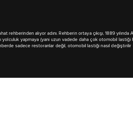
eyahat rehberinden alıyor adını. Rehberin ortaya çıkışı, 1889 yılın
rarası yolculuk yapmaya (yani uzun vadede daha çok otomobil last
 sadece restoranlar değil, otomobil lastiği nasıl değiştirilir gibi k